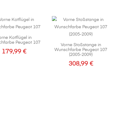
orne Kotflügel in
hfarbe Peugeot 107
Vorne Stoßstange in
Wunschfarbe Peugeot 107
179,99
€
(2005-2009)
Dieses
308,99
€
Produkt
weist
mehrere
Varianten
auf.
Die
Optionen
können
auf
der