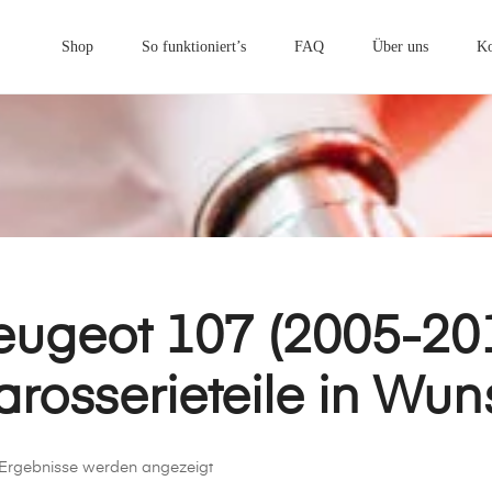
Primary
Menu
Shop
So funktioniert’s
FAQ
Über uns
Ko
eugeot 107 (2005-20
arosserieteile in Wu
Nach
5 Ergebnisse werden angezeigt
Beliebtheit