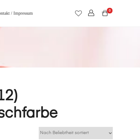
0
ntakt / Impressum
12)
nschfarbe