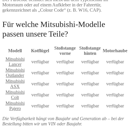
Motorraum oder auf einem Aufkleber in der Fahrertür,
gekennzeichnet als „Colour Code“ (z. B. W16, CAP).
Für welche Mitsubishi-Modelle
passen unsere Teile?
Stoßstange
Stoßstange
Modell
Kotflügel
Motorhaube
vorne
hinten
Mitsubishi
verfügbar
verfügbar
verfügbar
verfügbar
Lancer
Mitsubishi
verfügbar
verfügbar
verfügbar
verfügbar
Outlander
Mitsubishi
verfügbar
verfügbar
verfügbar
verfügbar
ASX
Mitsubishi
verfügbar
verfügbar
verfügbar
verfügbar
Colt
Mitsubishi
verfügbar
verfügbar
verfügbar
verfügbar
Pajero
Die Verfügbarkeit hängt von Baujahr und Generation ab – bei der
Bestellung bitten wir um VIN oder Baujahr.