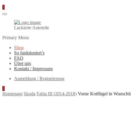
0
Lackierte Autoteile
Primary Menu
Shop
So funktioniert’s
FAQ
Über uns
Kontakt / Impressum
Anmeldung / Registrierung
0
Homepage
Skoda
Fabia III (2014-2018)
Vorne Kotflügel in Wunschfa