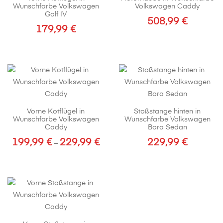
Wunschfarbe Volkswagen
Volkswagen Caddy
Golf IV
508,99
€
179,99
€
Dieses
Produkt
weist
mehrere
Varianten
auf.
Vorne Kotflügel in
Stoßstange hinten in
Die
Wunschfarbe Volkswagen
Wunschfarbe Volkswagen
Optionen
Caddy
Bora Sedan
können
199,99
€
229,99
€
229,99
€
Preisspanne:
–
auf
199,99 €
Dieses
der
bis
Produkt
Produktseite
229,99 €
weist
gewählt
mehrere
werden
Varianten
auf.