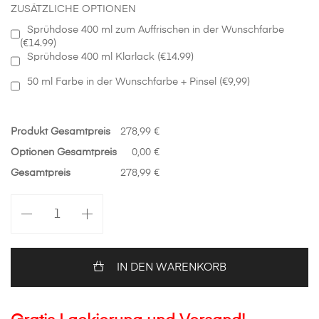
ZUSÄTZLICHE OPTIONEN
Sprühdose 400 ml zum Auffrischen in der Wunschfarbe
(€14.99)
Sprühdose 400 ml Klarlack (€14.99)
50 ml Farbe in der Wunschfarbe + Pinsel (€9,99)
Produkt Gesamtpreis
278,99 €
Optionen Gesamtpreis
0,00 €
Gesamtpreis
278,99 €
Vorne
Stoßstange
in
Wunschfarbe
Volkswagen
IN DEN WARENKORB
Golf
V
Plus
Menge