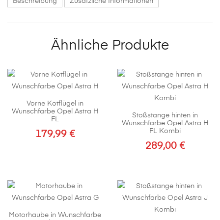
Beschreibung
Zusätzliche Informationen
Ähnliche Produkte
Vorne Kotflügel in
Wunschfarbe Opel Astra H
Stoßstange hinten in
FL
Wunschfarbe Opel Astra H
FL Kombi
179,99
€
289,00
€
Dieses
Produkt
weist
mehrere
Varianten
auf.
Motorhaube in Wunschfarbe
Die