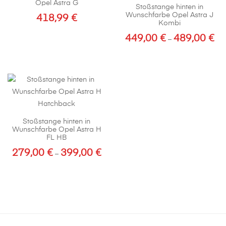
Opel Astra G
Stoßstange hinten in
Optionen
Wunschfarbe Opel Astra J
418,99
€
können
Kombi
auf
449,00
€
489,00
€
Pre
–
der
449
Dieses
Produktseite
bis
Produkt
gewählt
489
weist
werden
mehrere
Varianten
auf.
Stoßstange hinten in
Die
Wunschfarbe Opel Astra H
Optionen
FL HB
können
279,00
€
399,00
€
Preisspanne:
–
auf
279,00 €
Dieses
der
bis
Produkt
Produktseite
399,00 €
weist
gewählt
mehrere
werden
Varianten