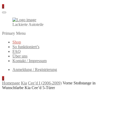
0
Lackierte Autoteile
Primary Menu
Shop
So funktioniert’s
FAQ
Über uns
Kontakt / Impressum
Anmeldung / Registrierung
0
Homepage
Kia
Cee’d I (2006-2009)
Vorne Stoßstange in
Wunschfarbe Kia Cee’d 5-Türer