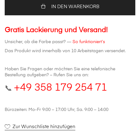
Ford
IN DEN WARENKORB
Mondeo
Mk4
FL
Menge
Gratis Lackierung und Versand!
Unsicher, ob die Farbe passt? —
So funktioniert’s
Das Produkt wird innerhalb von 10 Arbeitstagen versendet.
Haben Sie Fragen oder möchten Sie eine telefonische
Bestellung aufgeben? – Rufen Sie uns an:
+49 358 179 254 71
📞
Bürozeiten: Mo-Fr 9:00 – 17:00 Uhr, Sa. 9:00 – 14:00
Zur Wunschliste hinzufügen