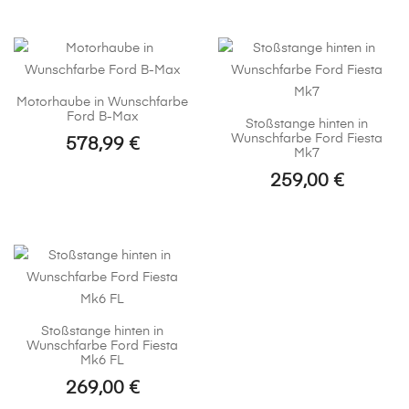
bis
Produkt
Produkt
399
weist
weist
mehrere
mehrere
Varianten
Varianten
Motorhaube in Wunschfarbe
auf.
auf.
Ford B-Max
Stoßstange hinten in
Die
Die
Wunschfarbe Ford Fiesta
578,99
€
Optionen
Optionen
Mk7
können
können
259,00
€
auf
auf
der
der
Produktseite
Produktseite
gewählt
gewählt
werden
werden
Stoßstange hinten in
Wunschfarbe Ford Fiesta
Mk6 FL
269,00
€