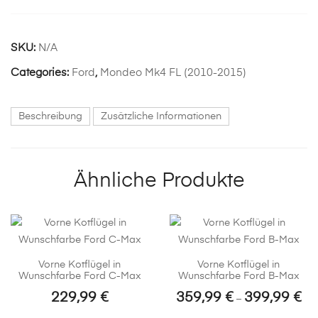
SKU:
N/A
Categories:
Ford
,
Mondeo Mk4 FL (2010-2015)
Beschreibung
Zusätzliche Informationen
Ähnliche Produkte
Vorne Kotflügel in
Vorne Kotflügel in
Wunschfarbe Ford C-Max
Wunschfarbe Ford B-Max
229,99
€
359,99
€
399,99
€
Pre
–
359
Dieses
Dieses