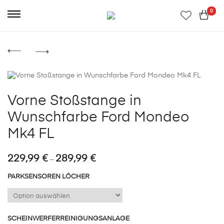
0
Vorne Stoßstange in
Wunschfarbe Ford Mondeo
Mk4 FL
Preisspanne:
229,99
€
289,99
€
–
229,99 €
bis
PARKSENSOREN LÖCHER
289,99 €
SCHEINWERFERREINIGUNGSANLAGE