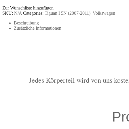
Zur Wunschliste hinzufügen
SKU:
N/A
Categories:
Tiguan I 5N (2007-2011)
,
Volkswagen
Beschreibung
Zusätzliche Informationen
Jedes Körperteil wird von uns koste
Pr