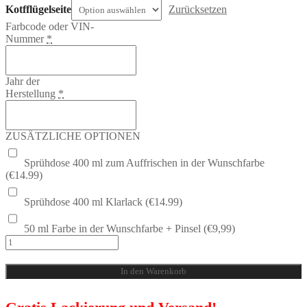
Close
Kotfflügelseite
Zurücksetzen
Farbcode oder VIN-
Nummer
*
Jahr der
Herstellung
*
ZUSÄTZLICHE OPTIONEN
Sprühdose 400 ml zum Auffrischen in der Wunschfarbe
(€14.99)
Sprühdose 400 ml Klarlack (€14.99)
50 ml Farbe in der Wunschfarbe + Pinsel (€9,99)
Vorne
Kotflügel
in
In den Warenkorb
Wunschfarbe
Seat
Ibiza