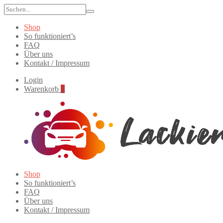
Search
for:
Shop
So funktioniert’s
FAQ
Über uns
Kontakt / Impressum
Login
Warenkorb
0
Lackierte
Primary
Shop
Autoteile
Menu
So funktioniert’s
FAQ
Über uns
Kontakt / Impressum