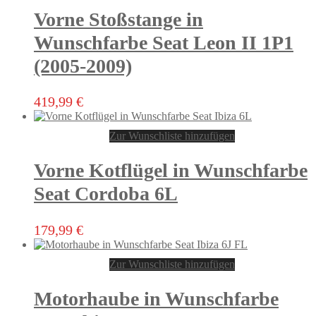
Vorne Stoßstange in
Wunschfarbe Seat Leon II 1P1
(2005-2009)
419,99
€
Zur Wunschliste hinzufügen
Vorne Kotflügel in Wunschfarbe
Seat Cordoba 6L
Dieses
179,99
€
Produkt
weist
Zur Wunschliste hinzufügen
mehrere
Varianten
auf.
Motorhaube in Wunschfarbe
Die