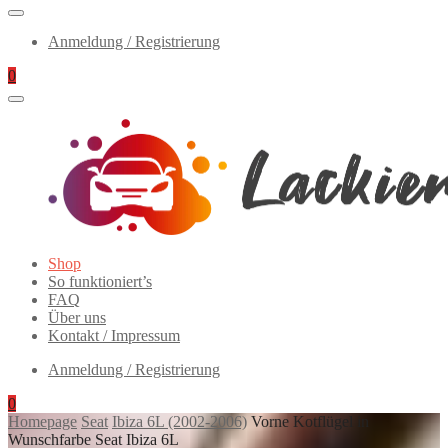
Anmeldung / Registrierung
0
Lackierte
Primary
Shop
Autoteile
Menu
So funktioniert’s
FAQ
Über uns
Kontakt / Impressum
Anmeldung / Registrierung
0
Homepage
Seat
Ibiza 6L (2002-2006)
Vorne Kotflügel in
Wunschfarbe Seat Ibiza 6L