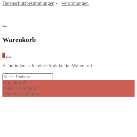
weist
Datenschutzbestimmungen
•
Verordnungen
mehrere
Varianten
auf.
Die
Optionen
können
Warenkorb
auf
der
Produktseite
0
gewählt
werden
Es befinden sich keine Produkte im Warenkorb.
Warenkorb
0
Leerer Warenkorb
Einkauf Fortfahren