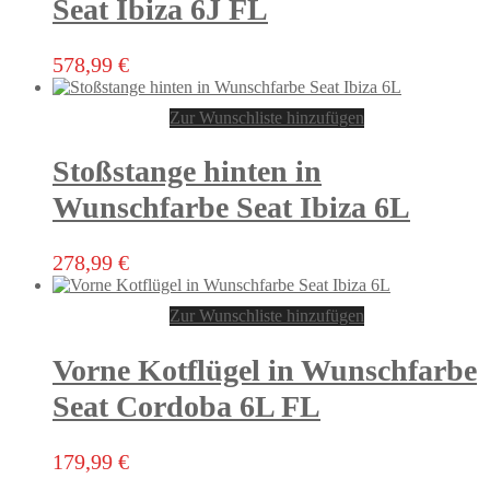
Optionen
Seat Ibiza 6J FL
können
auf
der
578,99
€
Produktseite
gewählt
Zur Wunschliste hinzufügen
werden
Stoßstange hinten in
Wunschfarbe Seat Ibiza 6L
278,99
€
Zur Wunschliste hinzufügen
Vorne Kotflügel in Wunschfarbe
Seat Cordoba 6L FL
Dieses
179,99
€
Produkt