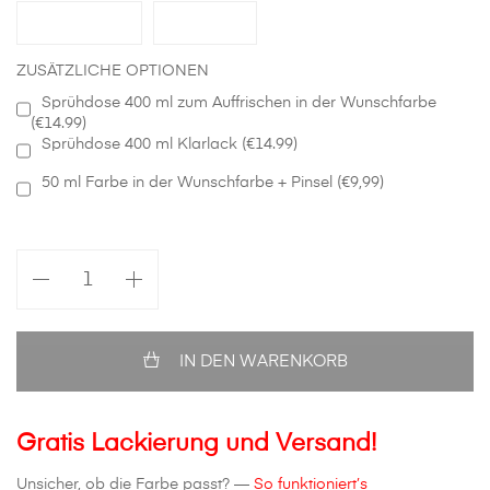
ZUSÄTZLICHE OPTIONEN
Sprühdose 400 ml zum Auffrischen in der Wunschfarbe
(€14.99)
Sprühdose 400 ml Klarlack (€14.99)
50 ml Farbe in der Wunschfarbe + Pinsel (€9,99)
Vorne
Kotflügel
in
Wunschfarbe
Opel
IN DEN WARENKORB
Astra
J
Menge
Gratis Lackierung und Versand!
Unsicher, ob die Farbe passt? —
So funktioniert’s