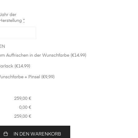
Jahr der
Herstellung
*
EN
m Auffrischen in der Wunschfarbe (€14.99)
arlack (€14.99)
unschfarbe + Pinsel (€9,99)
259,00 €
0,00 €
259,00 €
IN DEN WARENKORB