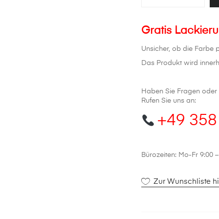
in
Wunschfarbe
Ford
Gratis Lackier
Focus
Mk1
Unsicher, ob die Farbe
Hatchback
Menge
Das Produkt wird innerh
Haben Sie Fragen oder m
Rufen Sie uns an:
+49 358
Bürozeiten: Mo-Fr 9:00 –
Zur Wunschliste h