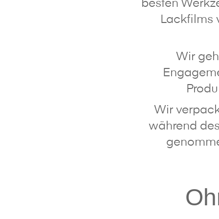
besten Werkzeu
Lackfilms 
Wir geh
Engagemen
Produ
Wir verpacke
während des 
genommen 
Oh