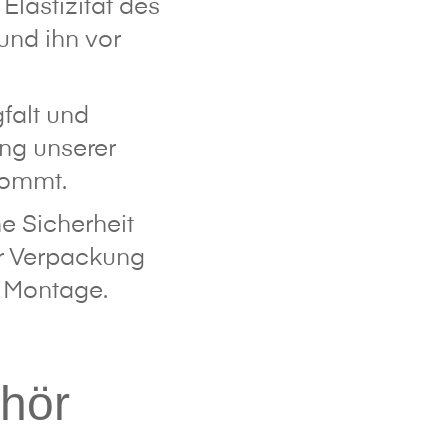
Elastizität des
und ihn vor
falt und
ng unserer
kommt.
ne Sicherheit
er Verpackung
e Montage.
hör