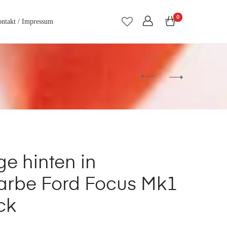
0
ntakt / Impressum
e hinten in
rbe Ford Focus Mk1
ck