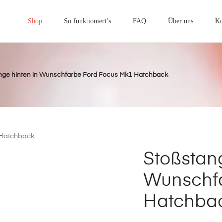
Primary
Menu
Shop
So funktioniert’s
FAQ
Über uns
Ko
nge hinten in Wunschfarbe Ford Focus Mk1 Hatchback
Stoßstang
Wunschfa
Hatchba