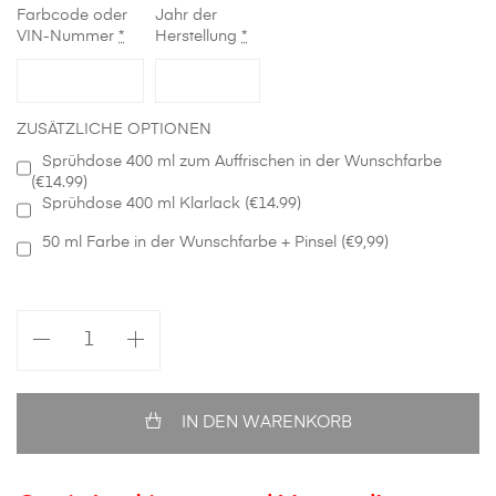
Farbcode oder
Jahr der
VIN-Nummer
*
Herstellung
*
ZUSÄTZLICHE OPTIONEN
Sprühdose 400 ml zum Auffrischen in der Wunschfarbe
(€14.99)
Sprühdose 400 ml Klarlack (€14.99)
50 ml Farbe in der Wunschfarbe + Pinsel (€9,99)
Stoßstange
hinten
in
Wunschfarbe
Audi
IN DEN WARENKORB
A3
8P
3-
Türer