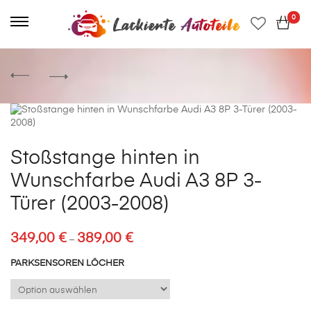
0
Stoßstange hinten in
Wunschfarbe Audi A3 8P 3-
Türer (2003-2008)
Preisspanne:
349,00
€
389,00
€
–
349,00 €
bis
PARKSENSOREN LÖCHER
389,00 €