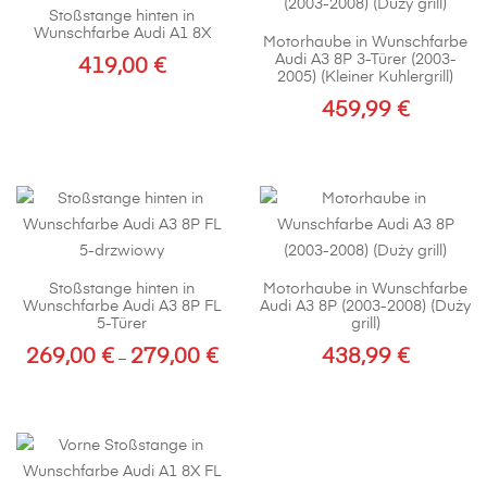
Stoßstange hinten in
Wunschfarbe Audi A1 8X
Motorhaube in Wunschfarbe
Audi A3 8P 3-Türer (2003-
419,00
€
2005) (Kleiner Kuhlergrill)
Dieses
459,99
€
Produkt
weist
mehrere
Varianten
auf.
Die
Optionen
Stoßstange hinten in
Motorhaube in Wunschfarbe
können
Wunschfarbe Audi A3 8P FL
Audi A3 8P (2003-2008) (Duży
5-Türer
grill)
auf
269,00
€
der
279,00
€
438,99
€
Preisspanne:
–
Produktseite
269,00 €
Dieses
gewählt
bis
Produkt
werden
279,00 €
weist
mehrere