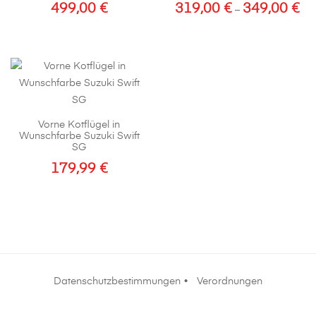
499,00
€
319,00
€
349,00
€
Pre
–
319
Dieses
bis
Produkt
349
weist
mehrere
Varianten
auf.
Vorne Kotflügel in
Die
Wunschfarbe Suzuki Swift
Optionen
SG
können
179,99
€
auf
Dieses
der
Produkt
Produktseite
weist
gewählt
mehrere
werden
Varianten
auf.
Datenschutzbestimmungen
•
Verordnungen
Die
Optionen