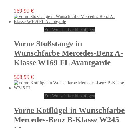
169,99
€
Zur Wunschliste hinzufügen
Vorne Stoßstange in
Wunschfarbe Mercedes-Benz A-
Klasse W169 FL Avantgarde
Dieses
508,99
€
Produkt
weist
mehrere
Zur Wunschliste hinzufügen
Varianten
auf.
Die
Vorne Kotflügel in Wunschfarbe
Optionen
können
Mercedes-Benz B-Klasse W245
auf
der