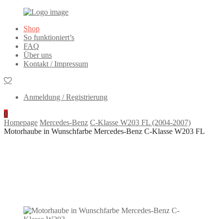
Lackierte
Primary
Shop
Autoteile
Menu
So funktioniert’s
FAQ
Über uns
Kontakt / Impressum
Anmeldung / Registrierung
0
Homepage
Mercedes-Benz
C-Klasse W203 FL (2004-2007)
Motorhaube in Wunschfarbe Mercedes-Benz C-Klasse W203 FL