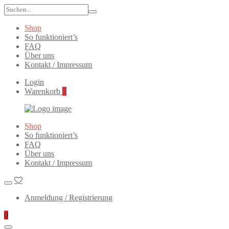
Search
for:
Shop
So funktioniert’s
FAQ
Über uns
Kontakt / Impressum
Login
Warenkorb
0
Lackierte
Primary
Shop
Autoteile
Menu
So funktioniert’s
FAQ
Über uns
Kontakt / Impressum
Anmeldung / Registrierung
0