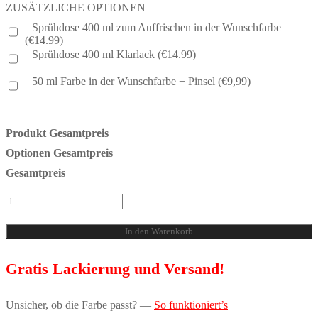
ZUSÄTZLICHE OPTIONEN
Sprühdose 400 ml zum Auffrischen in der Wunschfarbe
(€14.99)
Sprühdose 400 ml Klarlack (€14.99)
50 ml Farbe in der Wunschfarbe + Pinsel (€9,99)
Produkt Gesamtpreis
Optionen Gesamtpreis
Gesamtpreis
Motorhaube
in
Wunschfarbe
In den Warenkorb
Mercedes-
Benz
C-
Gratis Lackierung und Versand!
Klasse
W203
FL
Unsicher, ob die Farbe passt? —
So funktioniert’s
Menge