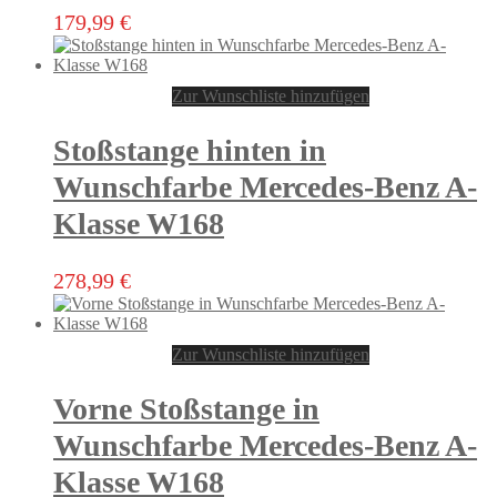
Dieses
179,99
€
Produkt
weist
mehrere
Zur Wunschliste hinzufügen
Varianten
auf.
Die
Stoßstange hinten in
Optionen
können
Wunschfarbe Mercedes-Benz A-
auf
Klasse W168
der
Produktseite
gewählt
278,99
€
werden
Zur Wunschliste hinzufügen
Vorne Stoßstange in
Wunschfarbe Mercedes-Benz A-
Klasse W168