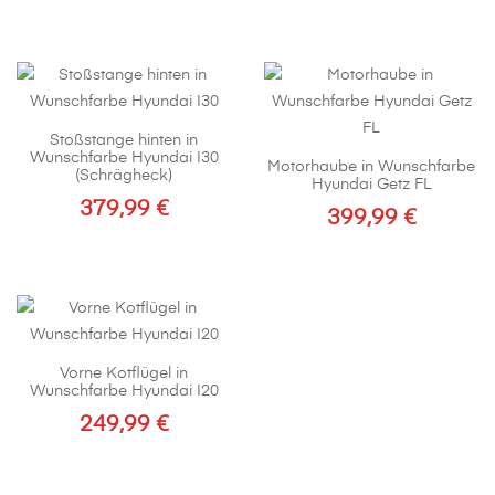
Dieses
Produkt
weist
mehrere
Varianten
Stoßstange hinten in
auf.
Wunschfarbe Hyundai I30
Motorhaube in Wunschfarbe
Die
(Schrägheck)
Hyundai Getz FL
Optionen
379,99
€
399,99
€
können
auf
der
Produktseite
gewählt
werden
Vorne Kotflügel in
Wunschfarbe Hyundai I20
249,99
€
Dieses
Produkt