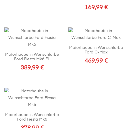
169,99
€
Dieses
Produkt
weist
mehrere
Varianten
Motorhaube in Wunschfarbe
auf.
Ford C-Max
Motorhaube in Wunschfarbe
Die
Ford Fiesta Mk6 FL
469,99
€
Optionen
389,99
€
können
auf
der
Produktseite
gewählt
werden
Motorhaube in Wunschfarbe
Ford Fiesta Mk6