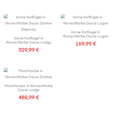
Dieses
Produkt
weist
mehrere
Varianten
Vorne Kotflügel in
auf.
Wunschfarbe Dacia Logan
Vorne Kotflügel in
Die
Wunschfarbe Dacia Lodgy
169,99
€
Optionen
329,99
€
Dieses
können
Dieses
Produkt
auf
Produkt
weist
der
weist
mehrere
Produktseite
mehrere
Varianten
gewählt
Varianten
auf.
werden
Motorhaube in Wunschfarbe
auf.
Die
Dacia Lodgy
Die
Optionen
488,99
€
Optionen
können
können
auf
auf
der