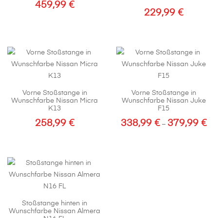
459,99
€
229,99
€
Vorne Stoßstange in
Vorne Stoßstange in
Wunschfarbe Nissan Micra
Wunschfarbe Nissan Juke
K13
F15
258,99
€
338,99
€
379,99
€
Pre
–
338
Dieses
Dieses
bis
Produkt
Produkt
379
weist
weist
mehrere
mehrere
Varianten
Varianten
auf.
auf.
Stoßstange hinten in
Die
Die
Wunschfarbe Nissan Almera
Optionen
Optionen